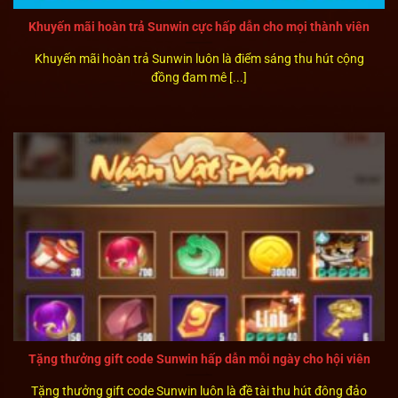
Khuyến mãi hoàn trả Sunwin cực hấp dẫn cho mọi thành viên
Khuyến mãi hoàn trả Sunwin luôn là điểm sáng thu hút cộng
đồng đam mê [...]
Sức hút của tài xỉu sunwin
Kho trò chơi mở rộng – từ nổ hũ đến casino trực tuyến
Bên cạnh hai mảng chủ đạo là game bài và
tài xỉu Sunwin
,
cổng game còn sở hữu bộ sưu tập trò chơi phong phú gồm
mini game, slot 3D, nổ hũ jackpot và casino quốc tế. Đặc
biệt, nhóm slot mang hơi hướng Macao với hiệu ứng ánh
sáng rực rỡ và tỷ lệ RTP cao. Người chơi thường đánh giá
giao diện slot của
Sun win
không khác gì một máy quay số
thực thụ trong sòng bạc.
Tặng thưởng gift code Sunwin hấp dẫn mỗi ngày cho hội viên
Live Casino cũng được đầu tư chỉn chu. Các trò như
Baccarat, Roulette, Sicbo, Xóc đĩa live đều mang lại trải
Tặng thưởng gift code Sunwin luôn là đề tài thu hút đông đảo