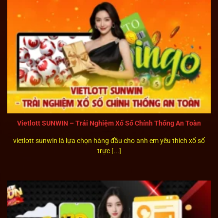
Giới thiệu tổng quan về sunwin
Hệ sinh thái Sunwin – không gian giải trí
mang phong cách sòng bạc Macao
Vietlott SUNWIN – Trải Nghiệm Xổ Số Chính Thống An Toàn
Game bài Sunwin – dấu ấn khiến người chơi gắn bó
vietlott sunwin là lựa chọn hàng đầu cho anh em yêu thích xổ số
lâu dài
trực [...]
Game bài luôn là điểm mạnh nhất của
Sun win
. Hệ thống
bàn chơi được thiết kế theo phong cách Macao, từ tông
màu đến hiệu ứng ánh sáng đều tạo cảm giác xa hoa
nhưng không rối mắt. Người chơi khi bước vào các phòng