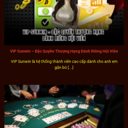
game bài thường bị ấn tượng bởi tốc độ xử lý nhanh, thời
gian chia bài mượt và tính ngẫu nhiên được bảo toàn. Bất
kể là Tiến Lên Miền Nam, Poker Texas Hold’em, Liêng,
Phỏm hay Mậu Binh, mọi ván chơi đều diễn ra liên tục từng
giây và không gặp tình trạng giật lag kể cả giờ cao điểm.
Việc đầu tư vào cơ chế thuật toán cũng giúp
Sunwin
hạn
chế tối đa hiện tượng “bài khó”, đồng thời nâng cao trải
VIP Sunwin – Đặc Quyền Thượng Hạng Dành Riêng Hội Viên
nghiệm theo hướng công bằng hơn. Đây là lý do khiến
VIP Sunwin là hệ thống thành viên cao cấp dành cho anh em
lượng người chơi game bài luôn duy trì ở mức cao, tạo nên
gắn bó [...]
cộng đồng lớn và liên tục mở rộng.
Tài xỉu Sunwin – sức hút đến từ tốc độ và tính minh
bạch
Một trong những tựa game thu hút người chơi nhiều nhất
tại
Sun win
chính là tài xỉu live. Khác với những nền tảng
thông thường, cổng game cho phép người chơi quan sát