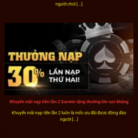
người chơi [...]
nghiệm mượt mà, với dealer chuyên nghiệp và âm thanh
chân thực.
Link tải Sun win – cập nhật liên tục giúp truy
cập ổn định
Hệ thống link tải không chặn và đảm bảo an toàn
Cổng game cung cấp nhiều đường link
tải sunwin
chuyên
biệt cho từng thiết bị nhằm đảm bảo người chơi không bị
gián đoạn bởi tình trạng chặn truy cập. Các đường link
chính, link quốc tế và link dự phòng đều được đồng bộ hóa
Khuyến mãi nạp tiền lần 2 Sunwin tặng thưởng lớn cực khủng
và kiểm tra hằng ngày để đảm bảo tốc độ tải nhanh, không
chứa quảng cáo hay mã độc. Dù người chơi truy cập bằng
Khuyến mãi nạp tiền lần 2 luôn là mốc ưu đãi được đông đảo
Wi-Fi, 4G hay mạng bị chặn,
Sun win
đều có giải pháp thay
người [...]
thế nhanh chóng.