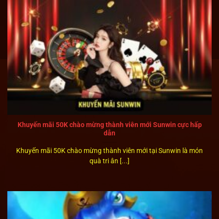
Tối ưu cho Android, iOS và PC
Ứng dụng
Sunwin
được phát triển riêng cho Android, iOS và
Windows. Với Android, người chơi chỉ cần tải file APK và
đồng ý cài đặt là có thể sử dụng ngay. Trên iOS, nền tảng
áp dụng hồ sơ cấu hình riêng giúp việc cài đặt trở nên đơn
giản hơn. Còn bản PC hỗ trợ cả web app và app Windows,
phù hợp cho người chơi muốn trải nghiệm giao diện rộng và
ổn định.
Khuyến mãi 50K chào mừng thành viên mới Sunwin cực hấp
Tất cả dữ liệu tài khoản đều được đồng bộ hóa, vì vậy việc
dẫn
đổi thiết bị không ảnh hưởng tới số dư hay lịch sử chơi.
Khuyến mãi 50K chào mừng thành viên mới tại Sunwin là món
quà tri ân [...]