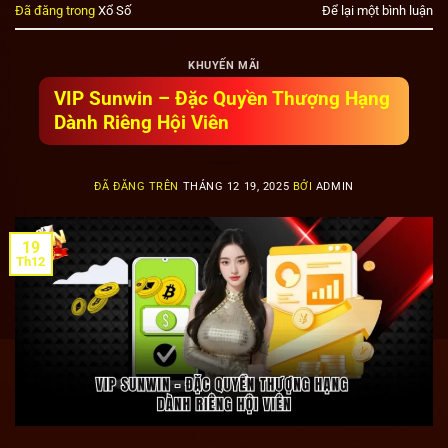
Đã đăng trong
Xổ Số
Để lại một bình luận
KHUYẾN MÃI
VIP Sunwin – Đặc Quyền Thượng Hạng
Dành Riêng Hội Viên
ĐÃ ĐĂNG TRÊN
THÁNG 12 19, 2025
BỞI
ADMIN
19
Th12