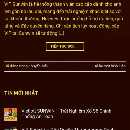
VIP Sunwin là hệ thống thành viên cao cấp dành cho anh
em gắn bó lâu dài, mang đến trải nghiệm khác biệt so với
tài khoản thường. Hội viên được hưởng hỗ trợ ưu tiên, quà
tặng và đặc quyền riêng. Chỉ cần tích lũy hoạt động, cấp
VIP tại Sunwin sẽ tự động […]
TIẾP TỤC ĐỌC
→
Đã đăng trong
Khuyến Mãi
Để lại một bình luận
TIN MỚI NHẤT
Vietlott SUNWIN – Trải Nghiệm Xổ Số Chính
Thống An Toàn
VIP Sunwin – Đặc Quyền Thượng Hạng Dành