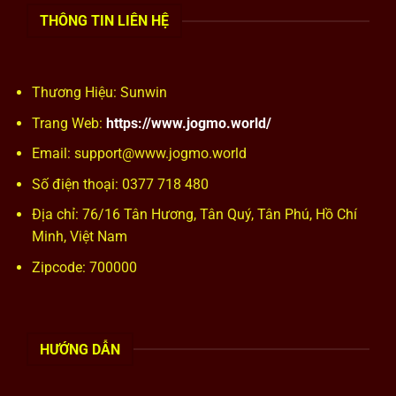
THÔNG TIN LIÊN HỆ
Thương Hiệu:
Sunwin
Trang Web:
https://www.jogmo.world/
Email:
support@www.jogmo.world
Số điện thoại: 0377 718 480
Địa chỉ: 76/16 Tân Hương, Tân Quý, Tân Phú, Hồ Chí
Minh, Việt Nam
Zipcode: 700000
HƯỚNG DẪN