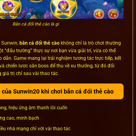
Bắn cá đổi thẻ cào là gì
e Sunwin,
bắn cá đổi thẻ cào
không chỉ là trò chơi thường
 “đấu trường” thực sự nơi bạn vừa giải trí, vừa có thể
 dẫn. Game mang lại trải nghiệm tương tác trực tiếp, kết
và chiến lược săn boss để thu về xu thưởng, từ đó đổi
giá trị chỉ sau vài thao tác.
 của Sunwin20 khi chơi bắn cá đổi thẻ cào
ng, hiệu ứng âm thanh lôi cuốn
ởng cao, minh bạch
iều nhà mạng chỉ với vài thao tác