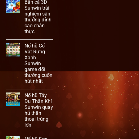
Bắn cá 3D
Sunwin trải
nghiệm săn
thưởng đỉnh
cao chân
thực
Nổ hũ Cổ
Vật Rừng
Xanh
Sunwin
game đổi
thưởng cuốn
hút nhất
Nổ hũ Tây
Du Thần Khí
Sunwin quay
hũ thần
thoại trúng
lớn