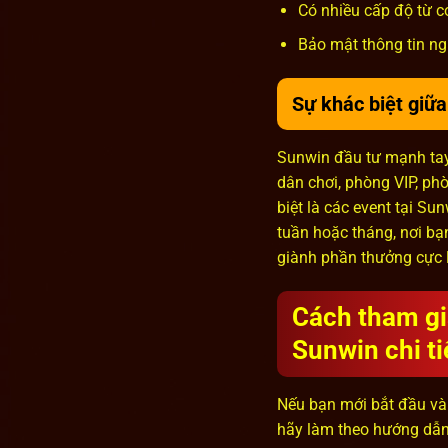
Có nhiều cấp độ từ c
Bảo mật thông tin ng
Sự khác biệt giữ
Sunwin đầu tư mạnh tay
dân chơi, phòng VIP, ph
biệt là các event tại S
tuần hoặc tháng, nơi bạ
giành phần thưởng cực 
Cách tham gia
Sunwin chi ti
Nếu bạn mới bắt đầu và
hãy làm theo hướng dẫn 