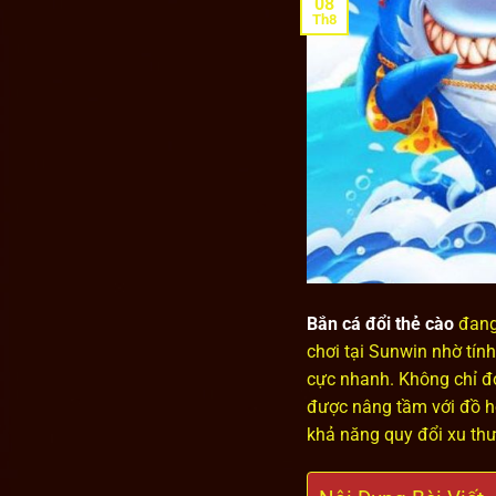
08
Th8
Bắn cá đổi thẻ cào
đang 
chơi tại Sunwin nhờ tính 
cực nhanh. Không chỉ đơn
được nâng tầm với đồ họ
khả năng quy đổi xu thưở