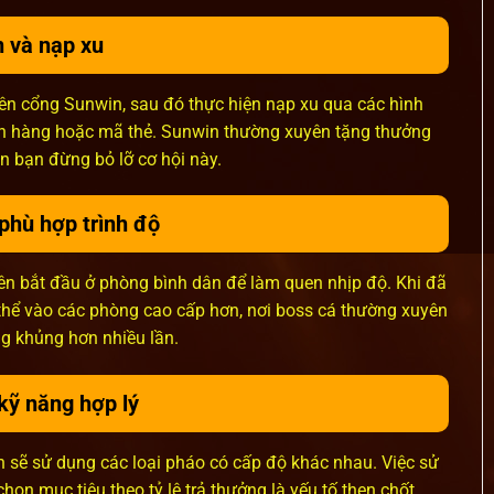
n và nạp xu
rên cổng Sunwin, sau đó thực hiện nạp xu qua các hình
gân hàng hoặc mã thẻ. Sunwin thường xuyên tặng thưởng
n bạn đừng bỏ lỡ cơ hội này.
phù hợp trình độ
ên bắt đầu ở phòng bình dân để làm quen nhịp độ. Khi đã
thể vào các phòng cao cấp hơn, nơi boss cá thường xuyên
g khủng hơn nhiều lần.
kỹ năng hợp lý
ạn sẽ sử dụng các loại pháo có cấp độ khác nhau. Việc sử
họn mục tiêu theo tỷ lệ trả thưởng là yếu tố then chốt