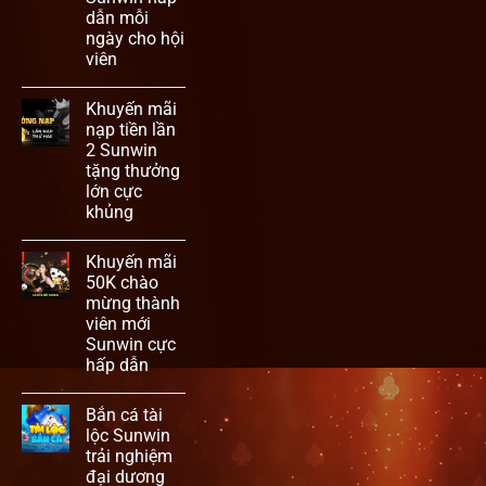
dẫn mỗi
ngày cho hội
viên
Khuyến mãi
nạp tiền lần
2 Sunwin
tặng thưởng
lớn cực
khủng
Khuyến mãi
50K chào
mừng thành
viên mới
Sunwin cực
hấp dẫn
Bắn cá tài
lộc Sunwin
trải nghiệm
đại dương