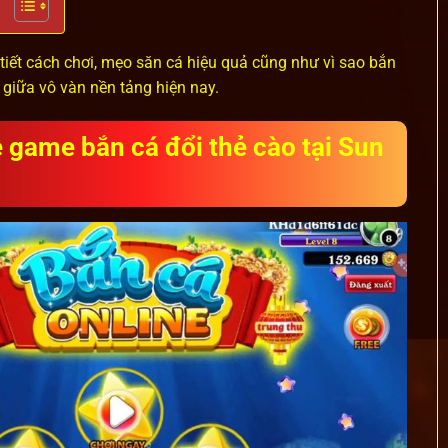
iết cách chơi, mẹo săn cá hiệu quả cũng như vì sao bắn
t giữa vô vàn nền tảng hiện nay.
 game bắn cá đổi thẻ cào tại Sun