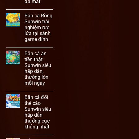
đã mắt
Bắn cá Rồng
Sunwin trải
nghiệm rực
lửa tại sảnh
game đỉnh
Bắn cá ăn
tiền thật
Sunwin siêu
hấp dẫn,
thưởng lớn
mỗi ngày
Bắn cá đổi
thẻ cào
Sunwin siêu
hấp dẫn
thưởng cực
khủng nhất