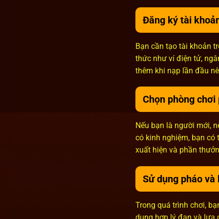
Đăng ký tài khoả
Bạn cần tạo tài khoản t
thức như ví điện tử, n
thêm khi nạp lần đầu nê
Chọn phòng chơi 
Nếu bạn là người mới, n
có kinh nghiệm, bạn có 
xuất hiện và phần thưởn
Sử dụng pháo và 
Trong quá trình chơi, b
dụng hợp lý đạn và lựa c