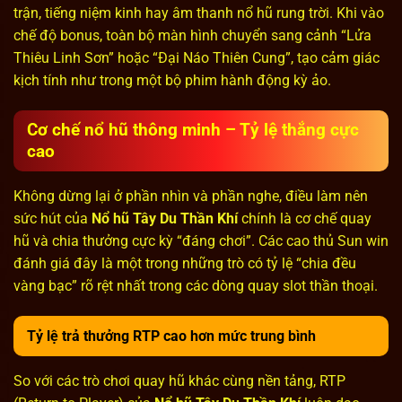
trận, tiếng niệm kinh hay âm thanh nổ hũ rung trời. Khi vào
chế độ bonus, toàn bộ màn hình chuyển sang cảnh “Lửa
Thiêu Linh Sơn” hoặc “Đại Náo Thiên Cung”, tạo cảm giác
kịch tính như trong một bộ phim hành động kỳ ảo.
Cơ chế nổ hũ thông minh – Tỷ lệ thắng cực
cao
Không dừng lại ở phần nhìn và phần nghe, điều làm nên
sức hút của
Nổ hũ Tây Du Thần Khí
chính là cơ chế quay
hũ và chia thưởng cực kỳ “đáng chơi”. Các cao thủ Sun win
đánh giá đây là một trong những trò có tỷ lệ “chia đều
vàng bạc” rõ rệt nhất trong các dòng quay slot thần thoại.
Tỷ lệ trả thưởng RTP cao hơn mức trung bình
So với các trò chơi quay hũ khác cùng nền tảng, RTP