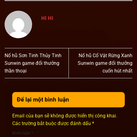
HI HI
Nổ hũ Sơn Tinh Thủy Tinh
Nổ hũ Cổ Vật Rừng Xanh
Sunwin game đổi thưởng
Sunwin game đổi thưởng
thần thoại
cuốn hút nhất
Để lại một bình luận
Email của bạn sẽ không được hiển thị công khai.
Các trường bắt buộc được đánh dấu
*
Bình luận
*