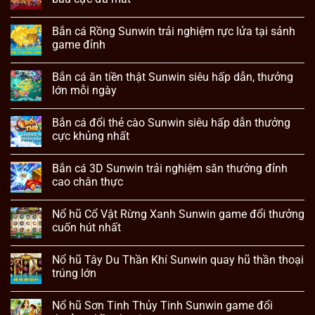
Bắn cá Rồng Sunwin trải nghiệm rực lửa tại sảnh
game đỉnh
Bắn cá ăn tiền thật Sunwin siêu hấp dẫn, thưởng
lớn mỗi ngày
Bắn cá đổi thẻ cào Sunwin siêu hấp dẫn thưởng
cực khủng nhất
Bắn cá 3D Sunwin trải nghiệm săn thưởng đỉnh
cao chân thực
Nổ hũ Cổ Vật Rừng Xanh Sunwin game đổi thưởng
cuốn hút nhất
Nổ hũ Tây Du Thần Khí Sunwin quay hũ thần thoại
trúng lớn
Nổ hũ Sơn Tinh Thủy Tinh Sunwin game đổi