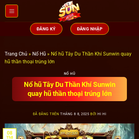
Chuyển
đến
nội
dung
ĐĂNG KÝ
ĐĂNG NHẬP
Trang Chủ
»
Nổ Hũ
»
Nổ hũ Tây Du Thần Khí Sunwin quay
hũ thần thoại trúng lớn
NỔ HŨ
Nổ hũ Tây Du Thần Khí Sunwin
quay hũ thần thoại trúng lớn
ĐÃ ĐĂNG TRÊN
THÁNG 8 8, 2025
BỞI
HI HI
08
Th8