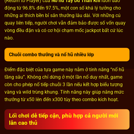
(Return to Player) của
Nổ hũ Tây Du Thần Khí
luôn dao
động từ 96.8% đến 97.5%, một con số khá lý tưởng cho
những ai thích bền bỉ săn thưởng lâu dài. Với những cú
quay liên tiếp, người chơi vẫn đảm bảo được số vốn quay
vòng đều đặn và có cơ hội chạm mốc jackpot bất cứ lúc
nào.
Chuỗi combo thưởng và nổ hũ nhiều lớp
Điểm đặc biệt của tựa game này nằm ở tính năng “nổ hũ
tầng sâu”. Không chỉ dừng ở một lần nổ duy nhất, game
còn cho phép nổ tiếp chuỗi 3 lần nếu kết hợp biểu tượng
vàng và wild trùng khung. Tính năng này giúp nâng mức
thưởng từ x50 lên đến x300 tùy theo combo kích hoạt.
Lối chơi dễ tiếp cận, phù hợp cả người mới
lẫn cao thủ