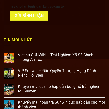
này cho lần bình luận kế tiếp của tôi.
TIN MỚI NHẤT
Vietlott SUNWIN – Trải Nghiệm Xổ Số Chính
Thống An Toàn
VIP Sunwin – Đặc Quyền Thượng Hạng Dành
Riêng Hội Viên
Khuyến mãi casino hấp dẫn bùng nổ trải nghiệm
tại Sunwin
Khuyến mãi hoàn trả Sunwin cực hấp dẫn cho mọi
thành viên