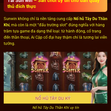
Tải Sun win
– Sân chơi uy tín cho dân quay
thủ đích thực
Sunwin không chỉ là nền tảng cung cấp
Nổ hũ Tây Du Thần
Khí
, mà còn là một “đấu trường slot” đúng nghĩa với hàng
trăm tựa game đa dạng thể loại: từ hành động, cổ trang
đến thần thoại, Ai Cập cổ đại hay thậm chí là tương lai viễn
tưởng.
Nổ hũ Tây Du Thần Khí uy tín