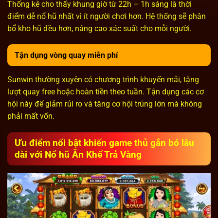
Thống kê cho thấy khung giờ từ 22h – 1h sáng là thời
điểm dễ nổ hũ nhất vì ít người chơi hơn. Hệ thống sẽ phân
bổ kho hũ đều hơn, nâng cao xác suất cho mỗi người.
Tận dụng vòng quay miễn phí
Sunwin thường xuyên có chương trình khuyến mãi, tặng
lượt quay free hoặc hoàn tiền theo tuần. Tận dụng các cơ
hội này để giảm rủi ro và tăng cơ hội trúng lớn mà không
phải mất vốn.
Ưu điểm nổi bật khiến game thủ gắn bó lâu
dài với Nổ hũ Ăn Khế Trả Vàng