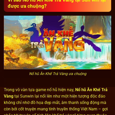
được ưa chuộng?
Nổ hũ Ăn Khế Trả Vàng ưa chuộng
Trong vô vàn tựa game nổ hũ hiện nay,
Nổ hũ Ăn Khế Trả
Vàng
tại Sunwin lại nổi lên như một hiện tượng độc đáo
không chỉ nhờ đồ họa đẹp mắt, âm thanh sống động mà
còn bởi cốt truyện mang tính truyền thống Việt Nam – gợi