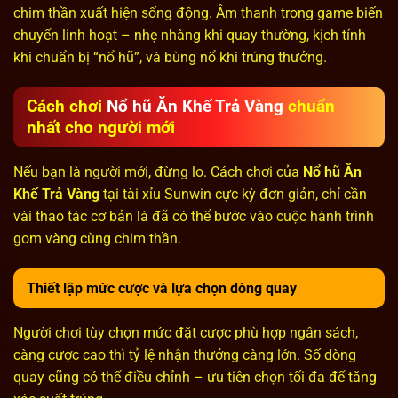
chim thần xuất hiện sống động. Âm thanh trong game biến
chuyển linh hoạt – nhẹ nhàng khi quay thường, kịch tính
khi chuẩn bị “nổ hũ”, và bùng nổ khi trúng thưởng.
Cách chơi
Nổ hũ Ăn Khế Trả Vàng
chuẩn
nhất cho người mới
Nếu bạn là người mới, đừng lo. Cách chơi của
Nổ hũ Ăn
Khế Trả Vàng
tại tài xỉu Sunwin cực kỳ đơn giản, chỉ cần
vài thao tác cơ bản là đã có thể bước vào cuộc hành trình
gom vàng cùng chim thần.
Thiết lập mức cược và lựa chọn dòng quay
Người chơi tùy chọn mức đặt cược phù hợp ngân sách,
càng cược cao thì tỷ lệ nhận thưởng càng lớn. Số dòng
quay cũng có thể điều chỉnh – ưu tiên chọn tối đa để tăng