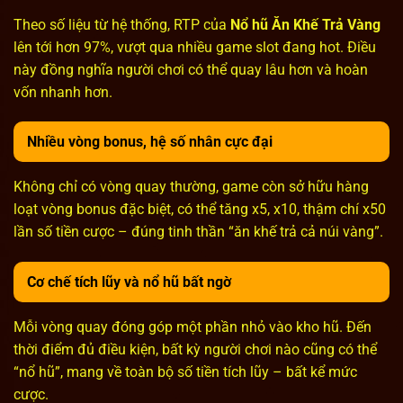
Theo số liệu từ hệ thống, RTP của
Nổ hũ Ăn Khế Trả Vàng
lên tới hơn 97%, vượt qua nhiều game slot đang hot. Điều
này đồng nghĩa người chơi có thể quay lâu hơn và hoàn
vốn nhanh hơn.
Nhiều vòng bonus, hệ số nhân cực đại
Không chỉ có vòng quay thường, game còn sở hữu hàng
loạt vòng bonus đặc biệt, có thể tăng x5, x10, thậm chí x50
lần số tiền cược – đúng tinh thần “ăn khế trả cả núi vàng”.
Cơ chế tích lũy và nổ hũ bất ngờ
Mỗi vòng quay đóng góp một phần nhỏ vào kho hũ. Đến
thời điểm đủ điều kiện, bất kỳ người chơi nào cũng có thể
“nổ hũ”, mang về toàn bộ số tiền tích lũy – bất kể mức
cược.