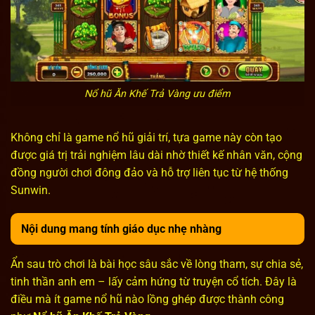
Nổ hũ Ăn Khế Trả Vàng ưu điểm
Không chỉ là game nổ hũ giải trí, tựa game này còn tạo
được giá trị trải nghiệm lâu dài nhờ thiết kế nhân văn, cộng
đồng người chơi đông đảo và hỗ trợ liên tục từ hệ thống
Sunwin.
Nội dung mang tính giáo dục nhẹ nhàng
Ẩn sau trò chơi là bài học sâu sắc về lòng tham, sự chia sẻ,
tinh thần anh em – lấy cảm hứng từ truyện cổ tích. Đây là
điều mà ít game nổ hũ nào lồng ghép được thành công