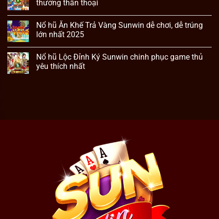
thưởng thần thoại
Nổ hũ Ăn Khế Trả Vàng Sunwin dễ chơi, dễ trúng
lớn nhất 2025
Nổ hũ Lộc Đỉnh Ký Sunwin chinh phục game thủ
yêu thích nhất