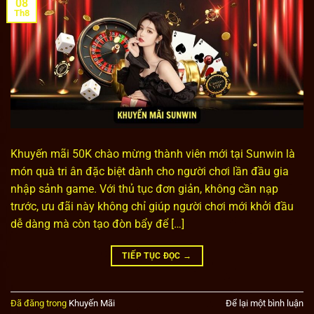
08
Th8
Khuyến mãi 50K chào mừng thành viên mới tại Sunwin là
món quà tri ân đặc biệt dành cho người chơi lần đầu gia
nhập sảnh game. Với thủ tục đơn giản, không cần nạp
trước, ưu đãi này không chỉ giúp người chơi mới khởi đầu
dễ dàng mà còn tạo đòn bẩy để […]
TIẾP TỤC ĐỌC
→
Đã đăng trong
Khuyến Mãi
Để lại một bình luận