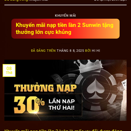
KHUYẾN MÃI
Khuyến mãi nạp tiền lần 2 Sunwin tặng
thưởng lớn cực khủng
ĐÃ ĐĂNG TRÊN
THÁNG 8 8, 2025
BỞI
HI HI
08
Th8