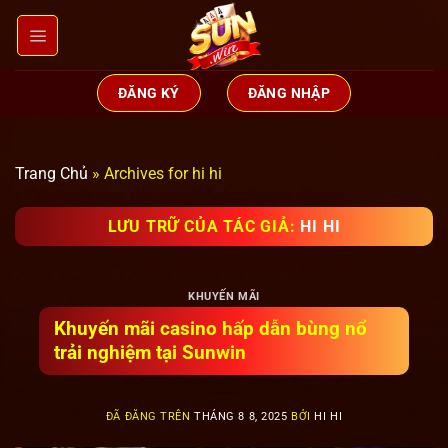
Chuyển
đến
nội
dung
ĐĂNG KÝ
ĐĂNG NHẬP
Trang Chủ
»
Archives for hi hi
LƯU TRỮ CỦA TÁC GIẢ:
HI HI
KHUYẾN MÃI
Khuyến mãi casino hấp dẫn bùng nổ
trải nghiệm tại Sunwin
ĐÃ ĐĂNG TRÊN
THÁNG 8 8, 2025
BỞI
HI HI