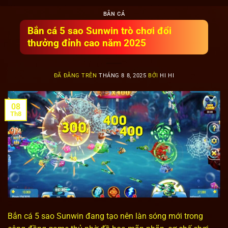
BẮN CÁ
Bắn cá 5 sao Sunwin trò chơi đổi
thưởng đỉnh cao năm 2025
ĐÃ ĐĂNG TRÊN
THÁNG 8 8, 2025
BỞI
HI HI
08
Th8
Bắn cá 5 sao Sunwin đang tạo nên làn sóng mới trong