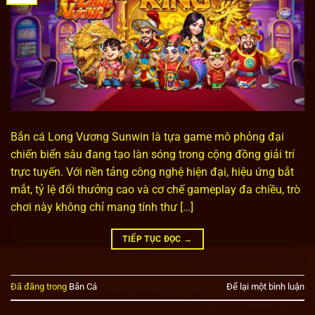
Bắn cá Long Vương Sunwin là tựa game mô phỏng đại
chiến biển sâu đang tạo làn sóng trong cộng đồng giải trí
trực tuyến. Với nền tảng công nghệ hiện đại, hiệu ứng bắt
mắt, tỷ lệ đổi thưởng cao và cơ chế gameplay đa chiều, trò
chơi này không chỉ mang tính thư […]
TIẾP TỤC ĐỌC
→
Đã đăng trong
Bắn Cá
Để lại một bình luận