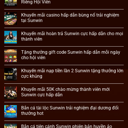
Riêng Hội Viên
Khuyến mãi casino hấp dẫn bùng nổ trải nghiệm
tại Sunwin
Khuyến mãi hoàn trả Sunwin cực hấp dẫn cho mọi
thành viên
Tặng thưởng gift code Sunwin hấp dẫn mỗi ngày
cho hội viên
Khuyến mãi nạp tiền lần 2 Sunwin tặng thưởng lớn
cực khủng
Khuyến mãi 50K chào mừng thành viên mới
Sunwin cực hấp dẫn
Bắn cá tài lộc Sunwin trải nghiệm đại dương đổi
thưởng hot
Bắn cá tiên cánh Sunwin phiên bản huyền ảo