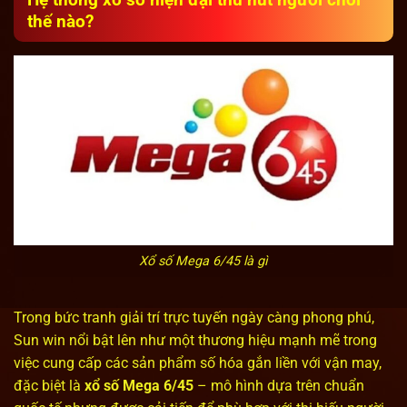
thế nào?
Xổ số Mega 6/45 là gì
Trong bức tranh giải trí trực tuyến ngày càng phong phú,
Sun win nổi bật lên như một thương hiệu mạnh mẽ trong
việc cung cấp các sản phẩm số hóa gắn liền với vận may,
đặc biệt là
xổ số Mega 6/45
– mô hình dựa trên chuẩn