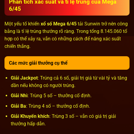
Phân tích xác suất và tỉ lệ trúng của Mega
6/45
Một yếu tố khiến
xổ số Mega 6/45
tải Sunwin trở nên công
bằng là tỉ lệ trúng thưởng rõ ràng. Trong tổng 8.145.060 tổ
hợp có thể xảy ra, vẫn có những cách để nâng xác suất
chiến thắng.
Các mức giải thưởng cụ thể
Giải Jackpot
: Trúng cả 6 số, giải trị giá từ vài tỷ và tăng
dần nếu không có người trúng.
Giải Nhì
: Trùng 5 số – thưởng cố định.
Giải Ba
: Trùng 4 số – thưởng cố định.
Giải Khuyến khích
: Trùng 3 số – vẫn có giá trị giải
thưởng hấp dẫn.