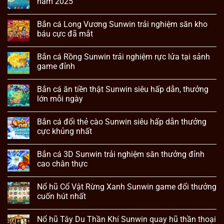
năm 2025
Bắn cá Long Vương Sunwin trải nghiệm săn kho
báu cực đã mắt
Bắn cá Rồng Sunwin trải nghiệm rực lửa tại sảnh
game đỉnh
Bắn cá ăn tiền thật Sunwin siêu hấp dẫn, thưởng
lớn mỗi ngày
Bắn cá đổi thẻ cào Sunwin siêu hấp dẫn thưởng
cực khủng nhất
Bắn cá 3D Sunwin trải nghiệm săn thưởng đỉnh
cao chân thực
Nổ hũ Cổ Vật Rừng Xanh Sunwin game đổi thưởng
cuốn hút nhất
Nổ hũ Tây Du Thần Khí Sunwin quay hũ thần thoại