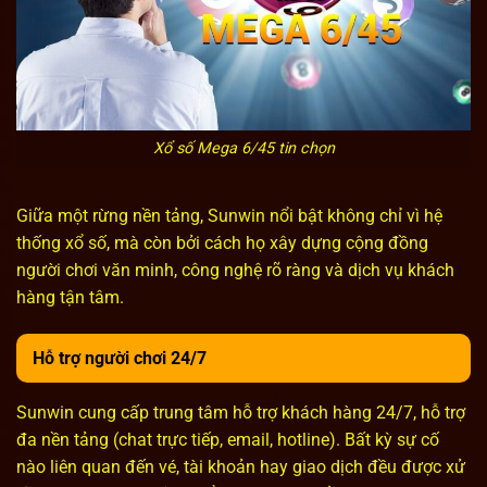
Xổ số Mega 6/45 tin chọn
Giữa một rừng nền tảng, Sunwin nổi bật không chỉ vì hệ
thống xổ số, mà còn bởi cách họ xây dựng cộng đồng
người chơi văn minh, công nghệ rõ ràng và dịch vụ khách
hàng tận tâm.
Hỗ trợ người chơi 24/7
Sunwin cung cấp trung tâm hỗ trợ khách hàng 24/7, hỗ trợ
đa nền tảng (chat trực tiếp, email, hotline). Bất kỳ sự cố
nào liên quan đến vé, tài khoản hay giao dịch đều được xử