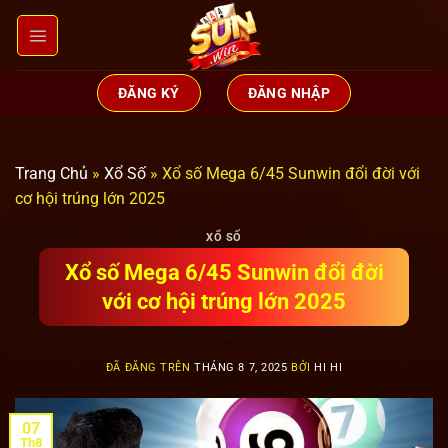
Chuyển
đến
nội
dung
ĐĂNG KÝ
ĐĂNG NHẬP
Trang Chủ
»
Xổ Số
»
Xổ số Mega 6/45 Sunwin đổi đời với
cơ hội trúng lớn 2025
XỔ SỐ
Xổ số Mega 6/45 Sunwin đổi đời
với cơ hội trúng lớn 2025
ĐÃ ĐĂNG TRÊN
THÁNG 8 7, 2025
BỞI
HI HI
07
Th8