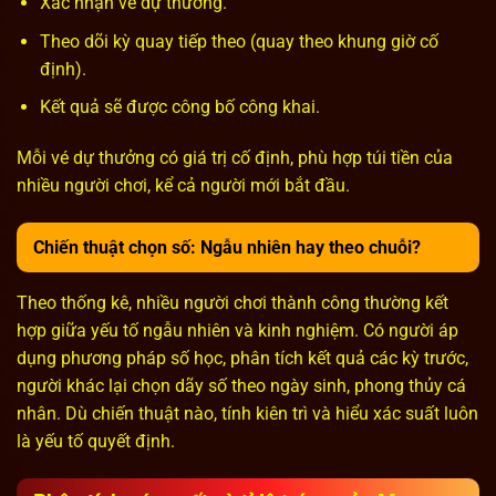
Xác nhận vé dự thưởng.
Theo dõi kỳ quay tiếp theo (quay theo khung giờ cố
định).
Kết quả sẽ được công bố công khai.
Mỗi vé dự thưởng có giá trị cố định, phù hợp túi tiền của
nhiều người chơi, kể cả người mới bắt đầu.
Chiến thuật chọn số: Ngẫu nhiên hay theo chuỗi?
Theo thống kê, nhiều người chơi thành công thường kết
hợp giữa yếu tố ngẫu nhiên và kinh nghiệm. Có người áp
dụng phương pháp số học, phân tích kết quả các kỳ trước,
người khác lại chọn dãy số theo ngày sinh, phong thủy cá
nhân. Dù chiến thuật nào, tính kiên trì và hiểu xác suất luôn
là yếu tố quyết định.