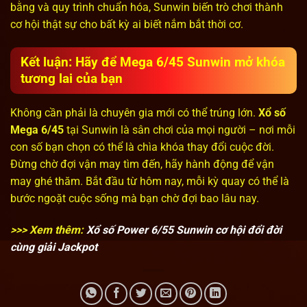
bằng và quy trình chuẩn hóa, Sunwin biến trò chơi thành
cơ hội thật sự cho bất kỳ ai biết nắm bắt thời cơ.
Kết luận: Hãy để Mega 6/45 Sunwin mở khóa
tương lai của bạn
Không cần phải là chuyên gia mới có thể trúng lớn.
Xổ số
Mega 6/45
tại Sunwin là sân chơi của mọi người – nơi mỗi
con số bạn chọn có thể là chìa khóa thay đổi cuộc đời.
Đừng chờ đợi vận may tìm đến, hãy hành động để vận
may ghé thăm. Bắt đầu từ hôm nay, mỗi kỳ quay có thể là
bước ngoặt cuộc sống mà bạn chờ đợi bao lâu nay.
>>> Xem thêm:
Xổ số Power 6/55 Sunwin cơ hội đổi đời
cùng giải Jackpot