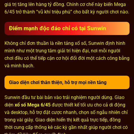
giá trị tăng lên hàng tỷ đồng. Chính cơ chế này biến Mega
6/45 trở thành “vũ khí triệu phú” cho bất kỳ người chơi nào.
Điểm mạnh độc đáo chỉ có tại Sunwin
Không chỉ đơn thuần là nền tảng xổ số, Sunwin định hình
mình như một trung tâm giải trí hiện đại, nơi mỗi người
chơi đều có thể tiếp cận cơ hội đổi đời một cách công bằng
và minh bạch.
Giao diện chơi thân thiện, hỗ trợ mọi nền tảng
Sunwin đầu tư bài bản vào trải nghiệm người dùng. Giao
diện
xổ số Mega 6/45
được thiết kế tối ưu cho cả di động
và desktop, hỗ trợ đặt cược nhanh, chọn số ngẫu nhiên chỉ
trong vài giây. Giao diện hiển thị kết quả trực tiếp, đồng
thời cung cấp thống kê các kỳ gần nhất giúp người chơi có